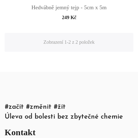
Hedvábně jemný tejp - 5cm x 5m
249 Kč
Zobrazení 1-2 z 2 položek
#začít #změnit #žít
Úleva od bolesti bez zbytečné chemie
Kontakt