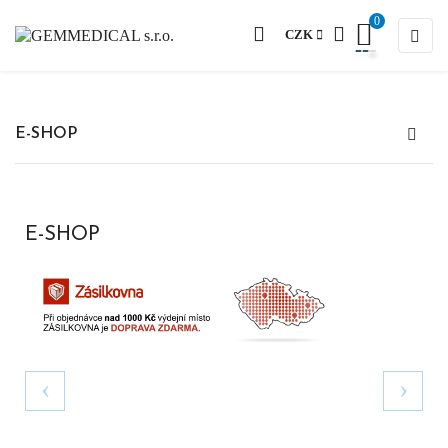
0
Togg
☰
CZK
E-SHOP
E-SHOP
Previous
Next
‹
›