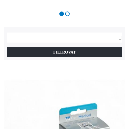

FILTROVAT