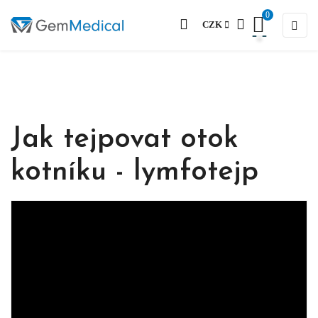
0
Togg
☰
CZK
Jak tejpovat otok
kotníku - lymfotejp