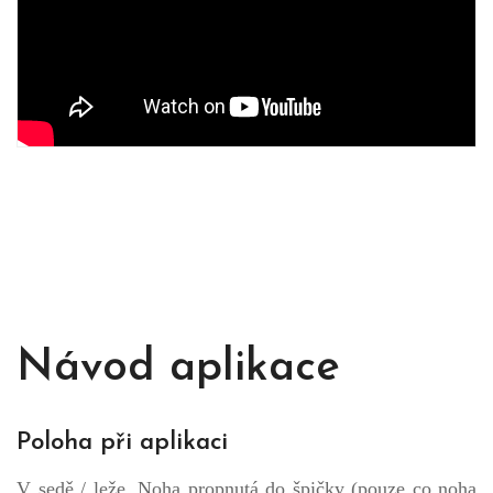
Návod aplikace
Poloha při aplikaci
V sedě / leže. Noha propnutá do špičky (pouze co noha