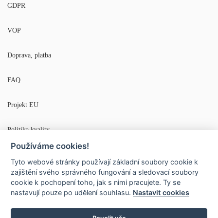
GDPR
VOP
Doprava, platba
FAQ
Projekt EU
Politika kvality
Používáme cookies!
Tyto webové stránky používají základní soubory cookie k
zajištění svého správného fungování a sledovací soubory
© 2020
Gemmedical s.r.o.
| Vyrobil
Rexonix
cookie k pochopení toho, jak s nimi pracujete. Ty se
nastavují pouze po udělení souhlasu.
Nastavit cookies
Obchodní podmínky
Ochrana osobních údajů
Vše o cookies