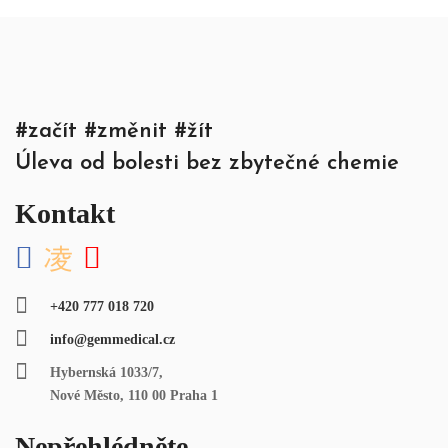
#začít #změnit #žít
Úleva od bolesti bez zbytečné chemie
Kontakt
+420 777 018 720
info@gemmedical.cz
Hybernská 1033/7,
Nové Město, 110 00 Praha 1
Nepřehlédněte