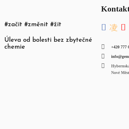
Kontak
#začít #změnit #žít
Úleva od bolesti bez zbytečné
chemie
+420 777 
info@gem
Hybernská
Nové Měst