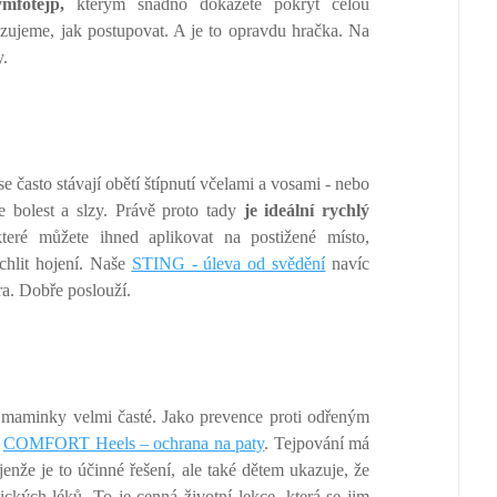
mfotejp,
kterým snadno dokážete pokrýt celou
ujeme, jak postupovat. A je to opravdu hračka. Na
y.
se často stávají obětí štípnutí včelami a vosami - nebo
 bolest a slzy. Právě proto tady
je ideální rychlý
které můžete ihned aplikovat na postižené místo,
ychlit hojení. Naše
STING - úleva od svěděn
í
navíc
ra. Dobře poslouží.
o maminky velmi časté. Jako prevence proti odřeným
í
COMFORT Heels – ochrana na paty
. Tejpování má
enže je to účinné řešení, ale také dětem ukazuje, že
ických léků. To je cenná životní lekce, která se jim