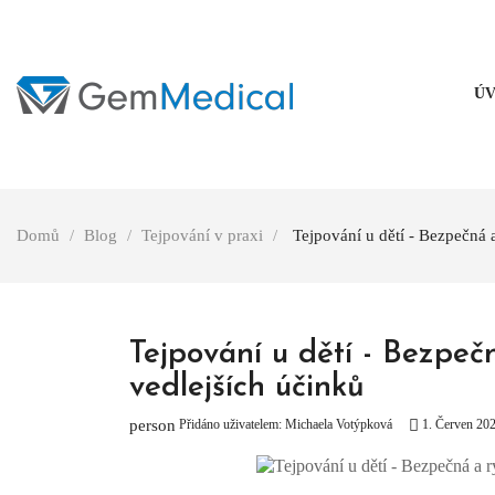
Ú
Domů
Blog
Tejpování v praxi
Tejpování u dětí - Bezpečná 
Tejpování u dětí - Bezpe
vedlejších účinků
Přidáno uživatelem:
Michaela Votýpková
1.
Červen
20
person
