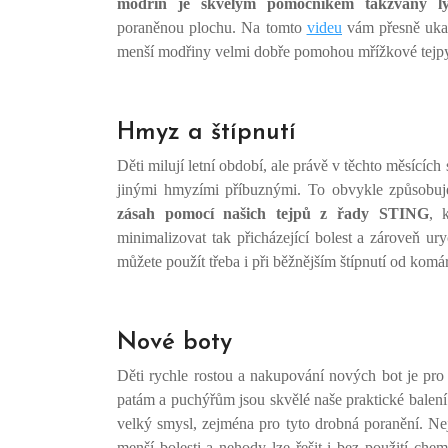
modřin je skvělým pomocníkem takzvaný ly
poraněnou plochu. Na tomto
videu
vám přesně ukaz
menší modřiny velmi dobře pomohou mřížkové tejp
Hmyz a štípnutí
Děti milují letní období, ale právě v těchto měsících 
jinými hmyzími příbuznými. To obvykle způsobuje
zásah pomocí našich tejpů z řady STING
, 
minimalizovat tak přicházející bolest a zároveň ur
můžete použít třeba i při běžnějším štípnutí od komá
Nové boty
Děti rychle rostou a nakupování nových bot je pr
patám a puchýřům jsou skvělé naše praktické balen
velký smysl, zejména pro tyto drobná poranění. Nej
menší bolesti a nehody lze řešit i bez použití chem