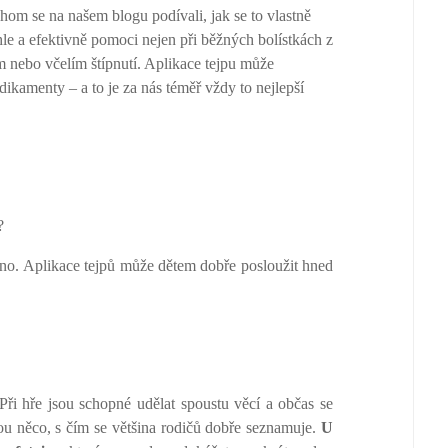
ychom se na našem blogu podívali, jak se to vlastně
hle a efektivně pomoci nejen při běžných bolístkách z
ím nebo včelím štípnutí. Aplikace tejpu může
ikamenty – a to je za nás téměř vždy to nejlepší
?
no. Aplikace tejpů může dětem dobře posloužit hned
 Při hře jsou schopné udělat spoustu věcí a občas se
ou něco, s čím se většina rodičů dobře seznamuje.
U