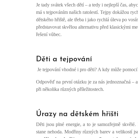
Je tady svátek všech dětí – a tedy i nejlepší čas, ab
má s tejpováním našich ratolestí. Tejpy dokážou ryc
dětského hřiště, ale třeba i jako rychlá úleva po vos
představovat skvělou alternativu před klasickými med
řešení vůbec.
Děti a tejpování
Je tejpování vhodné i pro děti? A kdy může pomoci
Odpověď na první otázku je za nás jednoznačná – a
při několika různých příležitostech.
Úrazy na dětském hřišti
Děti jsou plné energie, a to je samozřejmě skvělé.
stane nehoda. Modřiny různých barev a velikostí js