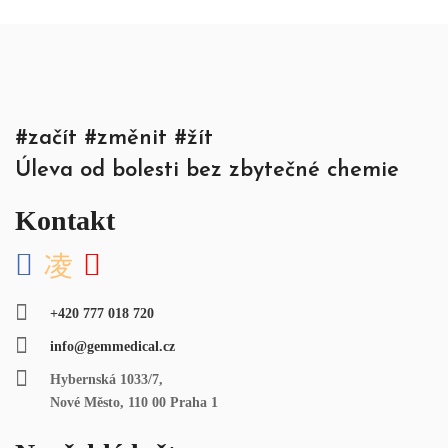
#začít #změnit #žít
Úleva od bolesti bez zbytečné chemie
Kontakt
+420 777 018 720
info@gemmedical.cz
Hybernská 1033/7,
Nové Město, 110 00 Praha 1