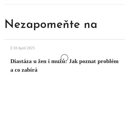
Nezapomeňte na
18
April
2025
Diastáza u žen i mužů: Jak poznat problém
a co zabírá
Číst Dále