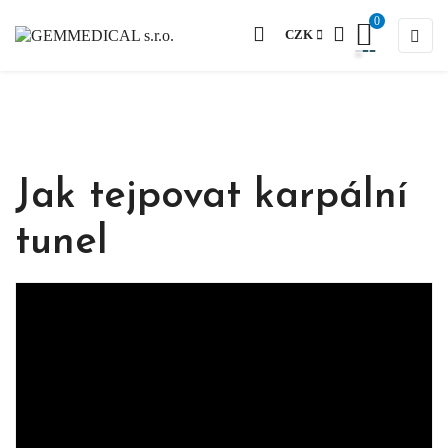
0
Togg
☰
CZK
Jak tejpovat karpální
tunel